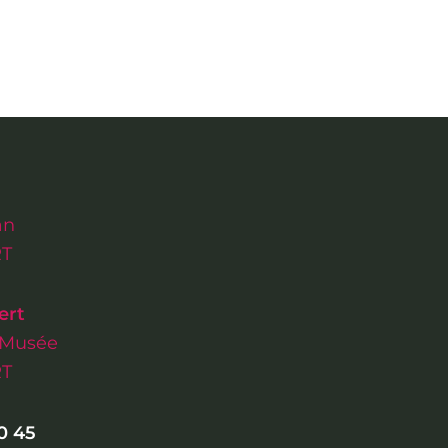
an
RT
ert
n Musée
RT
50 45