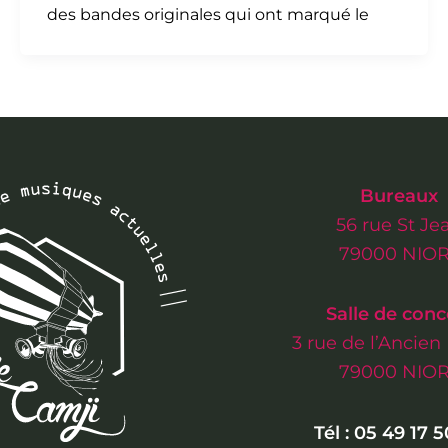
des bandes originales qui ont marqué le
Bureaux
56 rue St Je
79000 NIO
Salle de conc
3 rue de l’Ancie
79000 NIO
Tél : 05 49 17 