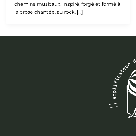
chemins musicaux. Inspiré, forgé et formé à
la prose chantée, au rock, […]