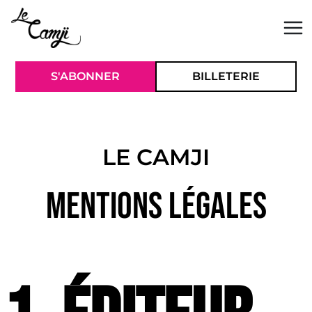
Aller
Panneau de gestion des cookies
au
contenu
S'ABONNER
BILLETERIE
LE CAMJI
Mentions légales