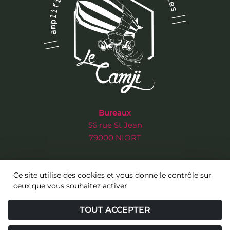
Bureaux
56 rue St Jean
79000 NIORT
Salle de concert
Ce site utilise des cookies et vous donne le contrôle sur
3 rue de l’Ancien Musée
ceux que vous souhaitez activer
79000 NIORT
TOUT ACCEPTER
Tél : 05 49 17 50 45