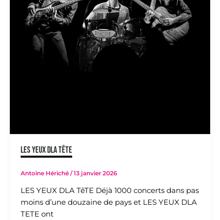
LES YEUX DLA TêTE
Antoine Hériché
/
13 janvier 2026
LES YEUX DLA TêTE Déjà 1000 concerts dans pas
moins d’une douzaine de pays et LES YEUX DLA
TETE ont