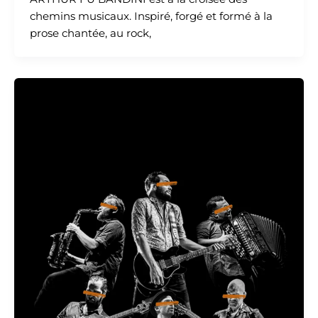
chemins musicaux. Inspiré, forgé et formé à la
prose chantée, au rock,