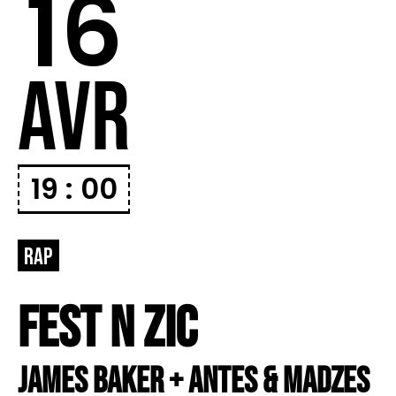
16
AVR
19 : 00
RAP
FEST N ZIC
JAMES BAKER + ANTES & MADZES